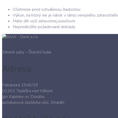
Ošetrenie pred schválenou žiadosťou
Výkon, na ktorý nie je nárok v rámci verejného zdravotnéh
Máte dlh voči zdravotnej poisťovni
Nepredložíte požadované doklady
Zdravé zuby – Šťastní ľudia
Adresa
Fatranská 1546/29
01301 Teplička nad Váhom
(pri Kaplnke sv. Donáta,
autobusová zastávka rázc. Straník)