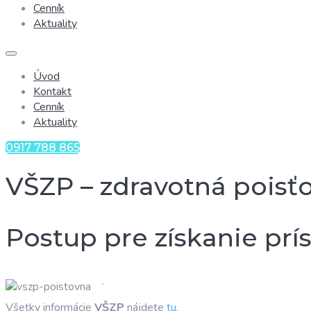
Cenník
Aktuality
Úvod
Kontakt
Cenník
Aktuality
0917 788 865
VŠZP – zdravotná poisť
Postup pre získanie prí
.
Všetky informácie
VŠZP
nájdete
tu
.