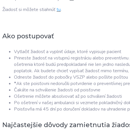
Žiadosť si môžete stiahnúť
tu
.
Ako postupovať
Vytlačiť žiadosť a vyplniť údaje, ktoré vypisuje pacient
Prineste žiadosť na vstupnú registráciu alebo preventívn
ošetrenia ktoré budú predpokladané nie len jedno nasledu
poplatok. Ak budete chcieť vypísať žiadosť mimo termínu
Odneste žiadosť do pobočky VSZP alebo pošlite poštou
*
Ak ste poisťovni nedoručili potvrdenie o preventívnej pr
Čakáte na schválenie žiadosti od poisťovne
Ošetrenie môžete absolvovať až po schválení žiadosti
Po ošetrení v našej ambulancii si vezmete pokladničný dok
Poisťovňa má 45 dní po doručení dokladov na uhradenie p
Najčastejšie dôvody zamietnutia žiados