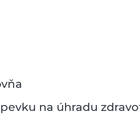
ovňa
spevku na úhradu zdravotn