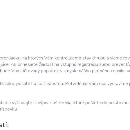
u prehliadku, na ktorých Vám kontrolujeme stav chrupu a vieme r
júce. Ak prinesiete žiadosť na vstupnú registráciu alebo prevent
, bude Vám účtovaný poplatok v zmysle nášho platného cenníku v
ehliadke, pošlite ho so žiadosťou. Potvrdenie Vám radi vystavíme 
lad a vyžiadajte si výpis z ošetrenia, ktoré pošlete do poisťovne
ríspevku
ti: